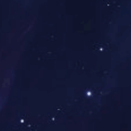
报销
节日关怀
旅
节日福利
团
贴
司庆年会
运
贴
员工生日会
部
通费
贴
晋升空间