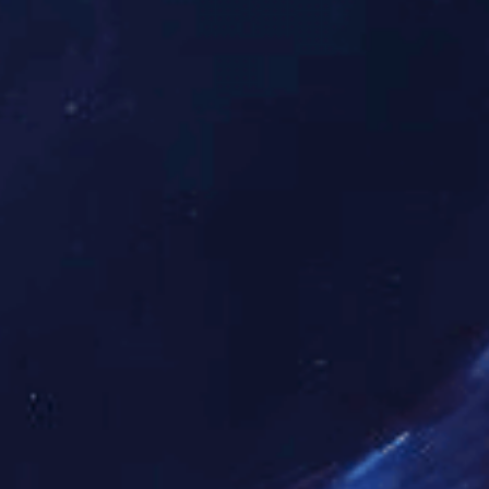
游福利
身心健康
建活动
员工体检
动社团
医务药箱
门旅游
生育福利