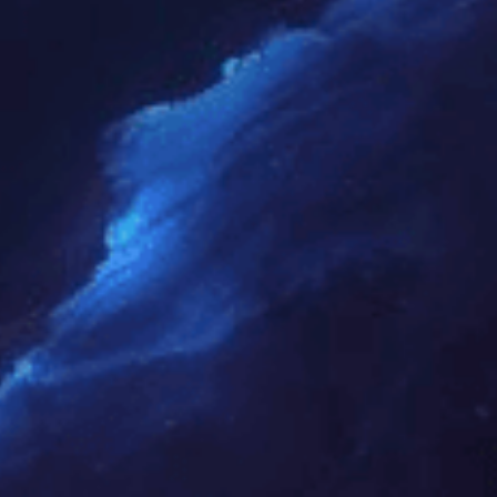
公司氛围
高效、纯粹、笃定