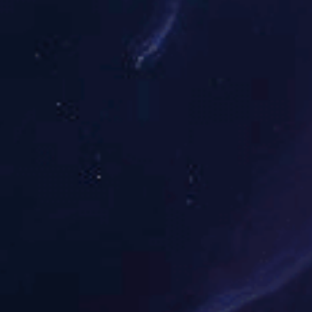
年度假期
补贴
年假
通讯费
病假
出勤补
婚假
误餐补
产假
加班交
高温补