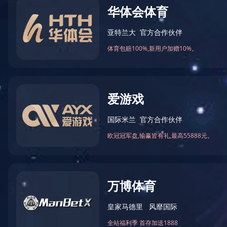
万象城网页版-万象城(中国)
宝贵建
总裁办
共 0 个职位